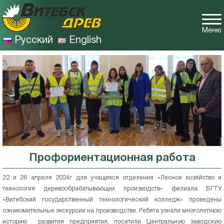
Меню
Русский
English
Профориентационная работа
22 и 26 апреля 2024г. для учащихся отделения «Лесное хозяйство и
технология деревообрабатывающих производств» филиала БГТУ
«Витебский государственный технологический колледж» проведены
ознакомительные экскурсии на производстве. Ребята узнали многолетнюю
историю развития предприятия, посетили Центральную заводскую